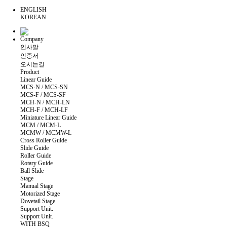
ENGLISH
KOREAN
Company
인사말
인증서
오시는길
Product
Linear Guide
MCS-N / MCS-SN
MCS-F / MCS-SF
MCH-N / MCH-LN
MCH-F / MCH-LF
Miniature Linear Guide
MCM / MCM-L
MCMW / MCMW-L
Cross Roller Guide
Slide Guide
Roller Guide
Rotary Guide
Ball Slide
Stage
Manual Stage
Motorized Stage
Dovetail Stage
Support Unit.
Support Unit.
WITH BSQ