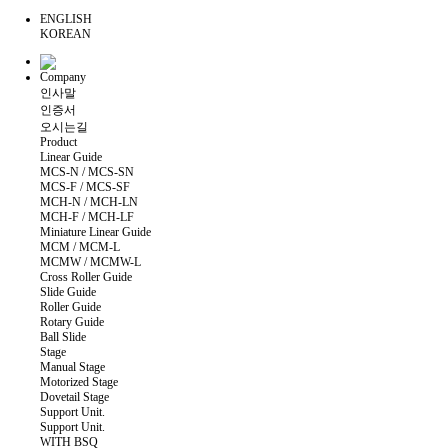
ENGLISH
KOREAN
Company
인사말
인증서
오시는길
Product
Linear Guide
MCS-N / MCS-SN
MCS-F / MCS-SF
MCH-N / MCH-LN
MCH-F / MCH-LF
Miniature Linear Guide
MCM / MCM-L
MCMW / MCMW-L
Cross Roller Guide
Slide Guide
Roller Guide
Rotary Guide
Ball Slide
Stage
Manual Stage
Motorized Stage
Dovetail Stage
Support Unit.
Support Unit.
WITH BSQ