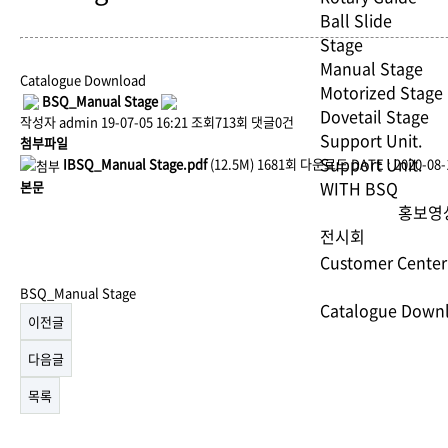
Ball Slide
Stage
Manual Stage
Catalogue Download
Motorized Stage
BSQ_Manual Stage
Dovetail Stage
작성자
admin
19-07-05 16:21 조회713회 댓글0건
Support Unit.
첨부파일
Support Unit.
IBSQ_Manual Stage.pdf
(12.5M)
1681회 다운로드
DATE : 2020-08-
WITH BSQ
본문
홍보영
전시회
Customer Center
BSQ_Manual Stage
Catalogue Down
이전글
다음글
목록