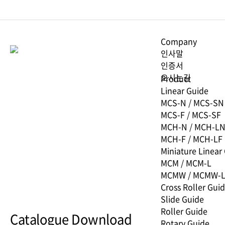
Company
인사말
인증서
오시는길
Product
Linear Guide
MCS-N / MCS-SN
MCS-F / MCS-SF
MCH-N / MCH-L
MCH-F / MCH-LF
Miniature Linear
MCM / MCM-L
MCMW / MCMW-
Cross Roller Gui
Slide Guide
Roller Guide
Catalogue Download
Rotary Guide